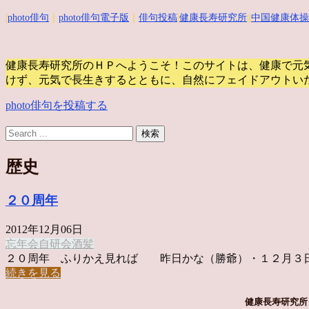
|
photo俳句
｜
photo俳句電子版
｜
俳句投稿
|
健康長寿研究所
||
中国健康体操
健康長寿研究所のＨＰへようこそ！このサイトは、健康で元
けず、元気で長生きするとともに、自然にフェイドアウトい
photo俳句を投稿する
歴史
２０周年
2012年12月06日
忘年会
自研会
酒
髪
２０周年 ふりかえ見れば 昨日かな（勝爺）・１２月３日、銀
続きを見る
健康長寿研究所 