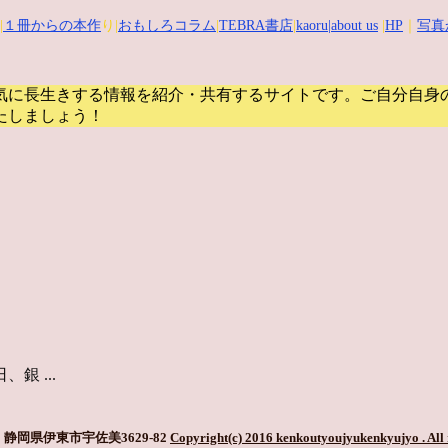
|
１冊からの本作
り|
おもしろコラム
|
TEBRA書店
|
kaoru
|about us
|
HP
｜
写真
気に長生きする情報を紹介・共有するサイトです。
ご自分自身
たしましょう！
 ...
静岡県伊東市宇佐美3629-82
Copyright(c) 2016 kenkoutyoujyukenkyujyo
. All