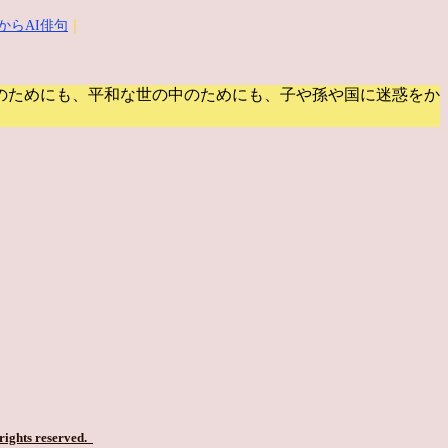
からAI俳句
｜
のためにも、平和な世の中のためにも、子や孫や国に迷惑をか
 rights reserved.