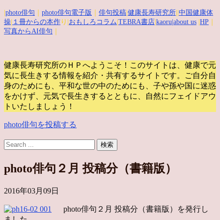
|
photo俳句
｜
photo俳句電子版
｜
俳句投稿
|
健康長寿研究所
||
中国健康体
操
|
１冊からの本作
り|
おもしろコラム
|
TEBRA書店
|
kaoru
|about us
|
HP
｜
写真からAI俳句
｜
健康長寿研究所のＨＰへようこそ！このサイトは、健康で元
気に長生きする情報を紹介・共有するサイトです。
ご自分自
身のためにも、平和な世の中のためにも、子や孫や国に迷惑
をかけず、元気で長生きするとともに、自然にフェイドアウ
トいたしましょう！
photo俳句を投稿する
photo俳句２月 投稿分（書籍版）
2016年03月09日
photo俳句２月 投稿分（書籍版）を発行し
ました。