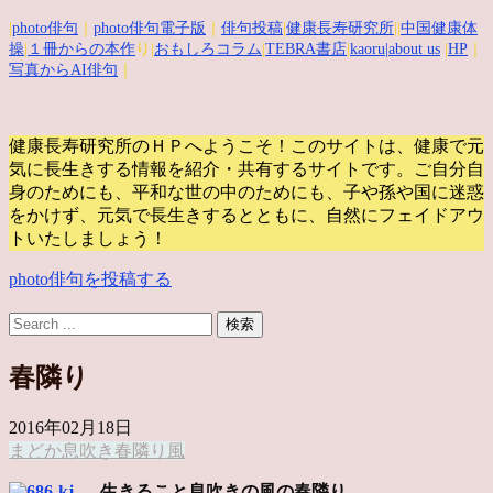
|
photo俳句
｜
photo俳句電子版
｜
俳句投稿
|
健康長寿研究所
||
中国健康体
操
|
１冊からの本作
り|
おもしろコラム
|
TEBRA書店
|
kaoru
|about us
|
HP
｜
写真からAI俳句
｜
健康長寿研究所のＨＰへようこそ！このサイトは、健康で元
気に長生きする情報を紹介・共有するサイトです。
ご自分自
身のためにも、平和な世の中のためにも、子や孫や国に迷惑
をかけず、元気で長生きするとともに、自然にフェイドアウ
トいたしましょう！
photo俳句を投稿する
春隣り
2016年02月18日
まどか
息吹き
春隣り
風
生きること息吹きの風の春隣り