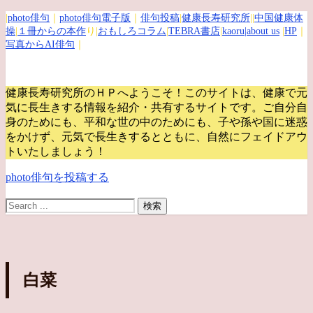
|
photo俳句
｜
photo俳句電子版
｜
俳句投稿
|
健康長寿研究所
||
中国健康体
操
|
１冊からの本作
り|
おもしろコラム
|
TEBRA書店
|
kaoru
|about us
|
HP
｜
写真からAI俳句
｜
健康長寿研究所のＨＰへようこそ！このサイトは、健康で元
気に長生きする情報を紹介・共有するサイトです。
ご自分自
身のためにも、平和な世の中のためにも、子や孫や国に迷惑
をかけず、元気で長生きするとともに、自然にフェイドアウ
トいたしましょう！
photo俳句を投稿する
白菜