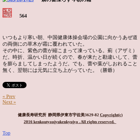
564
いつもより寒い朝、中国健康体操会場の公園に向かうあぜ道
の両側にの草木が霜に覆われていた。
その中に、紫色の蕾が縮こまって凍っている。薊（アザミ）
だ。時折、温かい日が続くので、春が来たと勘違いして、蕾
を膨らましてしまったようだ。でも、蕾や葉がしおれること
無く、翌朝には元気に立ち上がっていた。（勝爺）
« Prev
Next »
健康長寿研究所 静岡県伊東市宇佐美3629-82
Copyright(c)
2016 kenkoutyoujyukenkyujyo
. All rights reserved.
Top