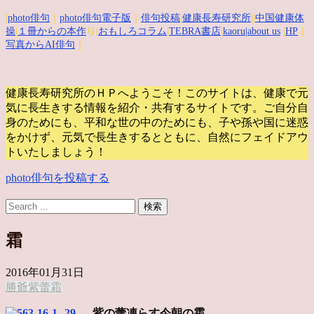
|
photo俳句
｜
photo俳句電子版
｜
俳句投稿
|
健康長寿研究所
||
中国健康体
操
|
１冊からの本作
り|
おもしろコラム
|
TEBRA書店
|
kaoru
|about us
|
HP
｜
写真からAI俳句
｜
健康長寿研究所のＨＰへようこそ！このサイトは、健康で元
気に長生きする情報を紹介・共有するサイトです。
ご自分自
身のためにも、平和な世の中のためにも、子や孫や国に迷惑
をかけず、元気で長生きするとともに、自然にフェイドアウ
トいたしましょう！
photo俳句を投稿する
霜
2016年01月31日
勝爺
紫
蕾
霜
紫の蕾凍らす今朝の霜