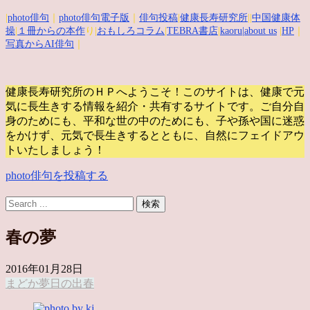
|
photo俳句
｜
photo俳句電子版
｜
俳句投稿
|
健康長寿研究所
||
中国健康体
操
|
１冊からの本作
り|
おもしろコラム
|
TEBRA書店
|
kaoru
|about us
|
HP
｜
写真からAI俳句
｜
健康長寿研究所のＨＰへようこそ！このサイトは、健康で元
気に長生きする情報を紹介・共有するサイトです。
ご自分自
身のためにも、平和な世の中のためにも、子や孫や国に迷惑
をかけず、元気で長生きするとともに、自然にフェイドアウ
トいたしましょう！
photo俳句を投稿する
春の夢
2016年01月28日
まどか
夢
日の出
春