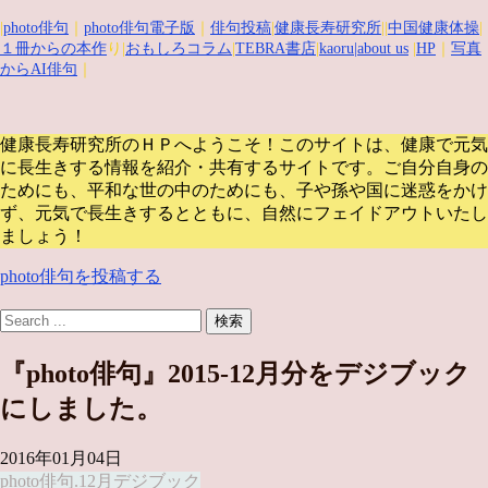
|
photo俳句
｜
photo俳句電子版
｜
俳句投稿
|
健康長寿研究所
||
中国健康体操
|
１冊からの本作
り|
おもしろコラム
|
TEBRA書店
|
kaoru
|about us
|
HP
｜
写真
からAI俳句
｜
健康長寿研究所のＨＰへようこそ！このサイトは、健康で元気
に長生きする情報を紹介・共有するサイトです。
ご自分自身の
ためにも、平和な世の中のためにも、子や孫や国に迷惑をかけ
ず、元気で長生きするとともに、自然にフェイドアウトいたし
ましょう！
photo俳句を投稿する
『photo俳句』2015-12月分をデジブック
にしました。
2016年01月04日
photo俳句.12月
デジブック