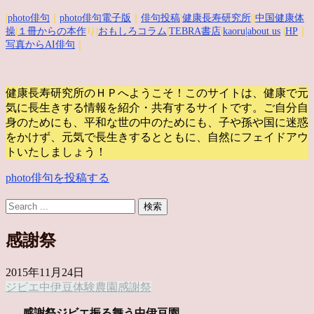
|
photo俳句
｜
photo俳句電子版
｜
俳句投稿
|
健康長寿研究所
||
中国健康体
操
|
１冊からの本作
り|
おもしろコラム
|
TEBRA書店
|
kaoru
|about us
|
HP
｜
写真からAI俳句
｜
健康長寿研究所のＨＰへようこそ！このサイトは、健康で元
気に長生きする情報を紹介・共有するサイトです。
ご自分自
身のためにも、平和な世の中のためにも、子や孫や国に迷惑
をかけず、元気で長生きするとともに、自然にフェイドアウ
トいたしましょう！
photo俳句を投稿する
感謝祭
2015年11月24日
ジビエ
中伊豆体験農園
感謝祭
感謝祭ジビエ振る舞う中伊豆園