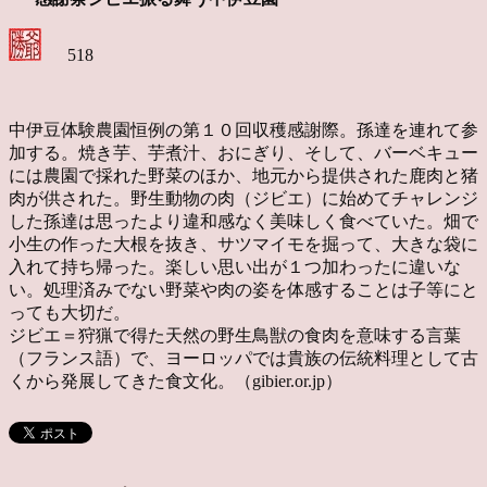
518
中伊豆体験農園恒例の第１０回収穫感謝際。孫達を連れて参
加する。焼き芋、芋煮汁、おにぎり、そして、バーベキュー
には農園で採れた野菜のほか、地元から提供された鹿肉と猪
肉が供された。野生動物の肉（ジビエ）に始めてチャレンジ
した孫達は思ったより違和感なく美味しく食べていた。畑で
小生の作った大根を抜き、サツマイモを掘って、大きな袋に
入れて持ち帰った。楽しい思い出が１つ加わったに違いな
い。処理済みでない野菜や肉の姿を体感することは子等にと
っても大切だ。
ジビエ＝狩猟で得た天然の野生鳥獣の食肉を意味する言葉
（フランス語）で、ヨーロッパでは貴族の伝統料理として古
くから発展してきた食文化。（gibier.or.jp）