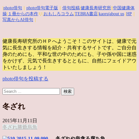
|
photo俳句
｜
photo俳句電子版
｜
俳句投稿
|
健康長寿研究所
||
中国健康体
操
|
１冊からの本作
り|
おもしろコラム
|
TEBRA書店
|
kaoru
|about us
|
HP
｜
写真からAI俳句
｜
健康長寿研究所のＨＰへようこそ！このサイトは、健康で元
気に長生きする情報を紹介・共有するサイトです。
ご自分自
身のためにも、平和な世の中のためにも、子や孫や国に迷惑
をかけず、元気で長生きするとともに、自然にフェイドアウ
トいたしましょう！
photo俳句を投稿する
冬ざれ
2015年11月11日
冬ざれ
勝爺
烏
魚
冬ざれや烏貪る腐ち魚