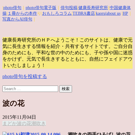
|
photo俳句
｜
photo俳句電子版
｜
俳句投稿
|
健康長寿研究所
||
中国健康体
操
|
１冊からの本作
り|
おもしろコラム
|
TEBRA書店
|
kaoru
|about us
|
HP
｜
写真からAI俳句
｜
健康長寿研究所のＨＰへようこそ！このサイトは、健康で元
気に長生きする情報を紹介・共有するサイトです。
ご自分自
身のためにも、平和な世の中のためにも、子や孫や国に迷惑
をかけず、元気で長生きするとともに、自然にフェイドアウ
トいたしましょう！
photo俳句を投稿する
波の花
2015年11月04日
まどか
波の花
潮吹き
潮吹きの両手ひろげし波の花