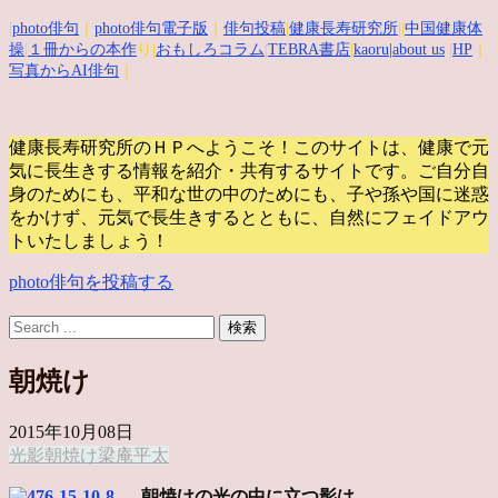
|
photo俳句
｜
photo俳句電子版
｜
俳句投稿
|
健康長寿研究所
||
中国健康体
操
|
１冊からの本作
り|
おもしろコラム
|
TEBRA書店
|
kaoru
|about us
|
HP
｜
写真からAI俳句
｜
健康長寿研究所のＨＰへようこそ！このサイトは、健康で元
気に長生きする情報を紹介・共有するサイトです。
ご自分自
身のためにも、平和な世の中のためにも、子や孫や国に迷惑
をかけず、元気で長生きするとともに、自然にフェイドアウ
トいたしましょう！
photo俳句を投稿する
朝焼け
2015年10月08日
光
影
朝焼け
梁庵平太
朝焼けの光の中に立つ影は