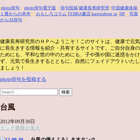
|
photo俳句
｜
photo俳句電子版
｜
俳句投稿
|
健康長寿研究所
||
中国健康体操
|
１冊からの本作
り|
おもしろコラム
|
TEBRA書店
|
kaoru
|about us
|
HP
｜
写真
からAI俳句
｜
健康長寿研究所のＨＰへようこそ！このサイトは、健康で元気
に長生きする情報を紹介・共有するサイトです。
ご自分自身の
ためにも、平和な世の中のためにも、子や孫や国に迷惑をかけ
ず、元気で長生きするとともに、自然にフェイドアウトいたし
ましょう！
photo俳句を投稿する
台風
2012年09月30日
タンク
勝爺
台風
水
台風の備えよろしき水タンク