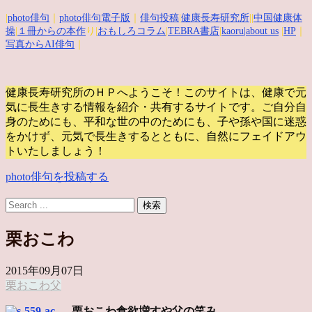
|
photo俳句
｜
photo俳句電子版
｜
俳句投稿
|
健康長寿研究所
||
中国健康体
操
|
１冊からの本作
り|
おもしろコラム
|
TEBRA書店
|
kaoru
|about us
|
HP
｜
写真からAI俳句
｜
健康長寿研究所のＨＰへようこそ！このサイトは、健康で元
気に長生きする情報を紹介・共有するサイトです。
ご自分自
身のためにも、平和な世の中のためにも、子や孫や国に迷惑
をかけず、元気で長生きするとともに、自然にフェイドアウ
トいたしましょう！
photo俳句を投稿する
栗おこわ
2015年09月07日
栗おこわ
父
栗おこわ食欲増すや父の笑み