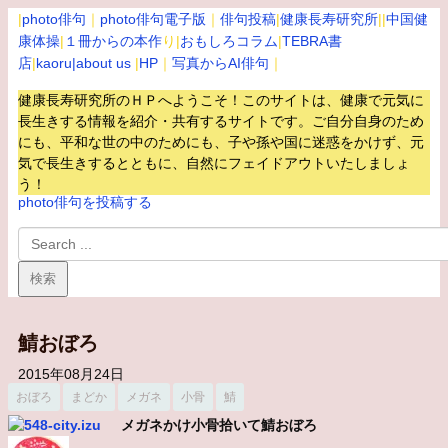
|
photo俳句
｜
photo俳句電子版
｜
俳句投稿
|
健康長寿研究所
||
中国健
康体操
|
１冊からの本作
り|
おもしろコラム
|
TEBRA書
店
|
kaoru
|about us
|
HP
｜
写真からAI俳句
｜
健康長寿研究所のＨＰへようこそ！このサイトは、健康で元気に
長生きする情報を紹介・共有するサイトです。
ご自分自身のため
にも、平和な世の中のためにも、子や孫や国に迷惑をかけず、元
気で長生きするとともに、自然にフェイドアウトいたしましょ
う！
photo俳句を投稿する
鯖おぼろ
2015年08月24日
おぼろ
まどか
メガネ
小骨
鯖
メガネかけ小骨拾いて鯖おぼろ