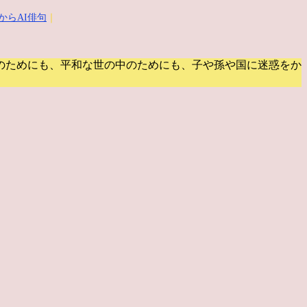
からAI俳句
｜
のためにも、平和な世の中のためにも、子や孫や国に迷惑をか