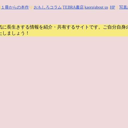
|
１冊からの本作
り|
おもしろコラム
|
TEBRA書店
|
kaoru
|about us
|
HP
｜
写真
気に長生きする情報を紹介・共有するサイトです。
ご自分自身
たしましょう！