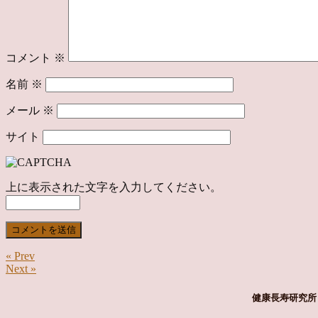
コメント
※
名前
※
メール
※
サイト
上に表示された文字を入力してください。
« Prev
Next »
健康長寿研究所 