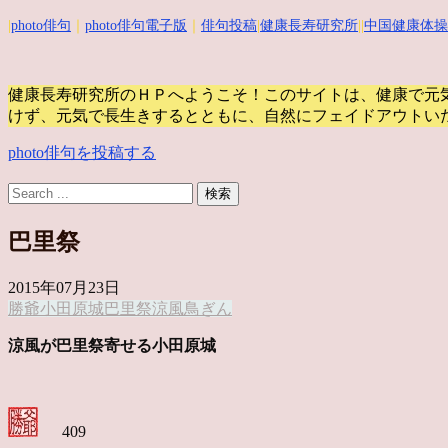
|
photo俳句
｜
photo俳句電子版
｜
俳句投稿
|
健康長寿研究所
||
中国健康体操
健康長寿研究所のＨＰへようこそ！このサイトは、健康で元
けず、元気で長生きするとともに、自然にフェイドアウトい
photo俳句を投稿する
巴里祭
2015年07月23日
勝爺
小田原城
巴里祭
涼風
鳥ぎん
涼風が巴里祭寄せる小田原城
409