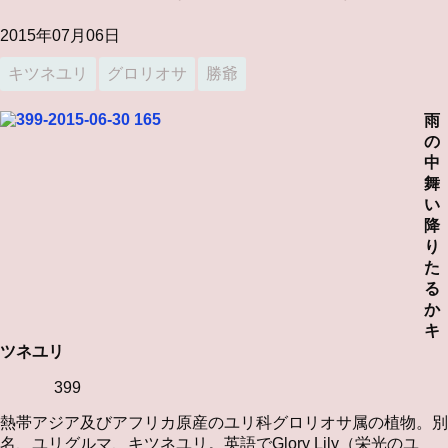
2015年07月06日
キツネユリ
グロリオサ
勝爺
雨
の
中
舞
い
降
り
た
る
か
キ
ツネユリ
399
熱帯アジア及びアフリカ原産のユリ科グロリオサ属の植物。別
名、ユリグルマ、キツネユリ。英語でGlory Lily（栄光のユ