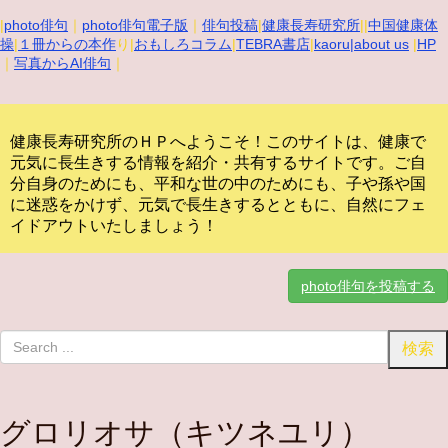
|
photo俳句
｜
photo俳句電子版
｜
俳句投稿
|
健康長寿研究所
||
中国健康体
操
|
１冊からの本作
り|
おもしろコラム
|
TEBRA書店
|
kaoru
|about us
|
HP
｜
写真からAI俳句
｜
健康長寿研究所のＨＰへようこそ！このサイトは、健康で
元気に長生きする情報を紹介・共有するサイトです。
ご自
分自身のためにも、平和な世の中のためにも、子や孫や国
に迷惑をかけず、元気で長生きするとともに、自然にフェ
イドアウトいたしましょう！
photo俳句を投稿する
グロリオサ（キツネユリ）