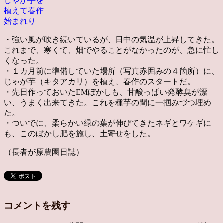
じゃが芋を
植えて春作
始まれり
・強い風が吹き続いているが、日中の気温が上昇してきた。
これまで、寒くて、畑でやることがなかったのが、急に忙し
くなった。
・１カ月前に準備していた場所（写真赤囲みの４箇所）に、
じゃが芋（キタアカリ）を植え、春作のスタートだ。
・先日作っておいたEMぼかしも、甘酸っぱい発酵臭が漂
い、うまく出来てきた。これを種芋の間に一掴みづつ埋め
た。
・ついでに、柔らかい緑の葉が伸びてきたネギとワケギに
も、このぼかし肥を施し、土寄せをした。
（長者が原農園日誌）
コメントを残す