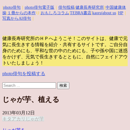
|
photo俳句
｜
photo俳句電子版
｜
俳句投稿
|
健康長寿研究所
||
中国健康体
操
|
１冊からの本作
り|
おもしろコラム
|
TEBRA書店
|
kaoru
|about us
|
HP
｜
写真からAI俳句
｜
健康長寿研究所のＨＰへようこそ！このサイトは、健康で元
気に長生きする情報を紹介・共有するサイトです。
ご自分自
身のためにも、平和な世の中のためにも、子や孫や国に迷惑
をかけず、元気で長生きするとともに、自然にフェイドアウ
トいたしましょう！
photo俳句を投稿する
じゃが芋、植える
2013年03月12日
キタアカリ
じゃが芋