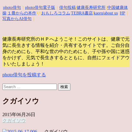
|
photo俳句
｜
photo俳句電子版
｜
俳句投稿
|
健康長寿研究所
||
中国健康体
操
|
１冊からの本作
り|
おもしろコラム
|
TEBRA書店
|
kaoru
|about us
|
HP
｜
写真からAI俳句
｜
健康長寿研究所のＨＰへようこそ！このサイトは、健康で元
気に長生きする情報を紹介・共有するサイトです。
ご自分自
身のためにも、平和な世の中のためにも、子や孫や国に迷惑
をかけず、元気で長生きするとともに、自然にフェイドアウ
トいたしましょう！
photo俳句を投稿する
クガイソウ
2015年06月26日
クガイソウ
クガイソウ