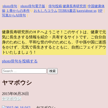
|
photo俳句
｜
photo俳句電子版
｜
俳句投稿
|
健康長寿研究所
||
中国健康体
操
|
１冊からの本作
り|
おもしろコラム
|
TEBRA書店
|
kaoru
|about us
|
HP
｜
写真からAI俳句
｜
健康長寿研究所のＨＰへようこそ！このサイトは、健康で元
気に長生きする情報を紹介・共有するサイトです。
ご自分自
身のためにも、平和な世の中のためにも、子や孫や国に迷惑
をかけず、元気で長生きするとともに、自然にフェイドアウ
トいたしましょう！
photo俳句を投稿する
ヤマボウシ
2015年06月26日
ヤマボウシ
ヤマボウシ