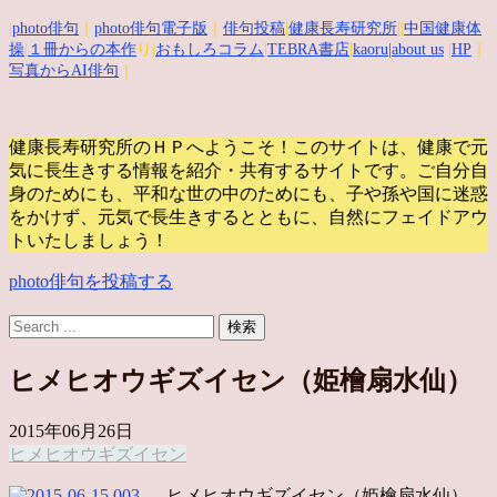
|
photo俳句
｜
photo俳句電子版
｜
俳句投稿
|
健康長寿研究所
||
中国健康体
操
|
１冊からの本作
り|
おもしろコラム
|
TEBRA書店
|
kaoru
|about us
|
HP
｜
写真からAI俳句
｜
健康長寿研究所のＨＰへようこそ！このサイトは、健康で元
気に長生きする情報を紹介・共有するサイトです。
ご自分自
身のためにも、平和な世の中のためにも、子や孫や国に迷惑
をかけず、元気で長生きするとともに、自然にフェイドアウ
トいたしましょう！
photo俳句を投稿する
ヒメヒオウギズイセン（姫檜扇水仙）
2015年06月26日
ヒメヒオウギズイセン
ヒメヒオウギズイセン（姫檜扇水仙）