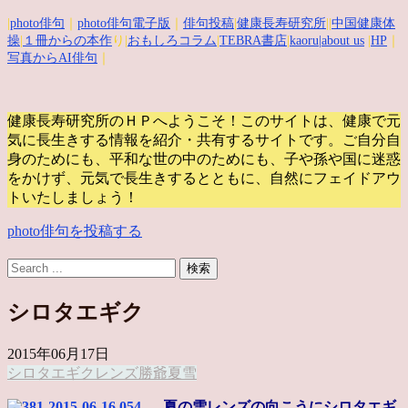
|
photo俳句
｜
photo俳句電子版
｜
俳句投稿
|
健康長寿研究所
||
中国健康体
操
|
１冊からの本作
り|
おもしろコラム
|
TEBRA書店
|
kaoru
|about us
|
HP
｜
写真からAI俳句
｜
健康長寿研究所のＨＰへようこそ！このサイトは、健康で元
気に長生きする情報を紹介・共有するサイトです。
ご自分自
身のためにも、平和な世の中のためにも、子や孫や国に迷惑
をかけず、元気で長生きするとともに、自然にフェイドアウ
トいたしましょう！
photo俳句を投稿する
シロタエギク
2015年06月17日
シロタエギク
レンズ
勝爺
夏
雪
夏の雪レンズの向こうにシロタエギ