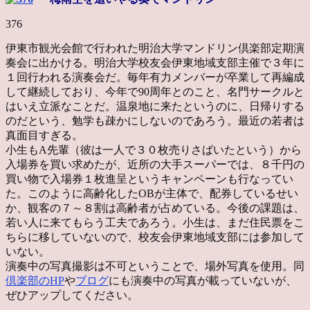
376
伊東市観光会館で行われた明治大学マンドリン倶楽部定期演
奏会に出かける。明治大学校友会伊東地域支部主催で３年に
１回行われる演奏会だ。毎年有力メンバーが卒業して再編成
して継続しており、今年で90周年とのこと、名門サークルと
はいえ立派なことだ。温泉地に来たというのに、日帰りする
のだという、勉学も疎かにしないのであろう。最近の若者は
真面目すぎる。
小生もA先輩（彼は一人で３０枚売りさばいたという）から
入場券を買い求めたが、近所の大手スーパーでは、８千円の
買い物で入場券１枚進呈というキャンペーンも行なってい
た。このように高齢化したOBが主体で、配券しているせい
か、観客の７～８割は高齢者が占めている。今後の課題は、
若い人に来てもらう工夫であろう。小生は、まだ住民票をこ
ちらに移していないので、校友会伊東地域支部には参加して
いない。
演奏中の写真撮影は不可ということで、場外写真を使用。同
倶楽部のHP
や
ブログ
にも演奏中の写真が載っていないが、
ぜひアップしてください。