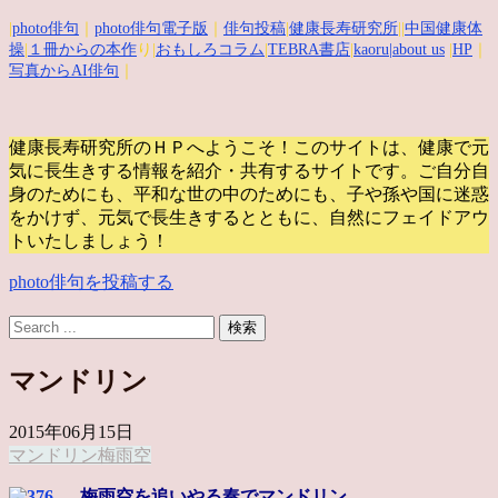
|
photo俳句
｜
photo俳句電子版
｜
俳句投稿
|
健康長寿研究所
||
中国健康体
操
|
１冊からの本作
り|
おもしろコラム
|
TEBRA書店
|
kaoru
|about us
|
HP
｜
写真からAI俳句
｜
健康長寿研究所のＨＰへようこそ！このサイトは、健康で元
気に長生きする情報を紹介・共有するサイトです。
ご自分自
身のためにも、平和な世の中のためにも、子や孫や国に迷惑
をかけず、元気で長生きするとともに、自然にフェイドアウ
トいたしましょう！
photo俳句を投稿する
マンドリン
2015年06月15日
マンドリン
梅雨
空
梅雨空を追いやる奏でマンドリン