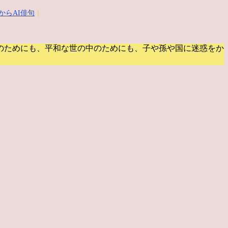
からAI俳句
｜
のためにも、平和な世の中のためにも、子や孫や国に迷惑をか