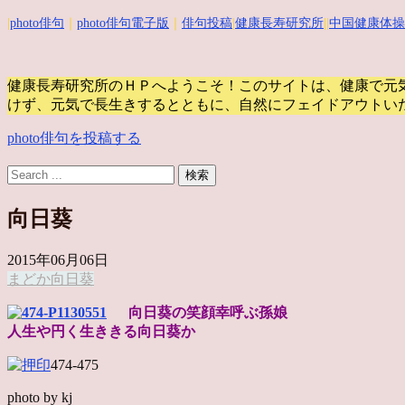
|
photo俳句
｜
photo俳句電子版
｜
俳句投稿
|
健康長寿研究所
||
中国健康体操
健康長寿研究所のＨＰへようこそ！このサイトは、健康で元
けず、元気で長生きするとともに、自然にフェイドアウトい
photo俳句を投稿する
向日葵
2015年06月06日
まどか
向日葵
向日葵の笑顔幸呼ぶ孫娘
人生や円く生ききる向日葵か
474-475
photo by kj