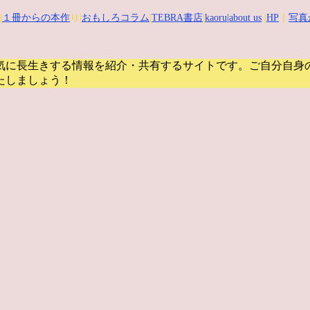
|
１冊からの本作
り|
おもしろコラム
|
TEBRA書店
|
kaoru
|about us
|
HP
｜
写真
気に長生きする情報を紹介・共有するサイトです。
ご自分自身
たしましょう！