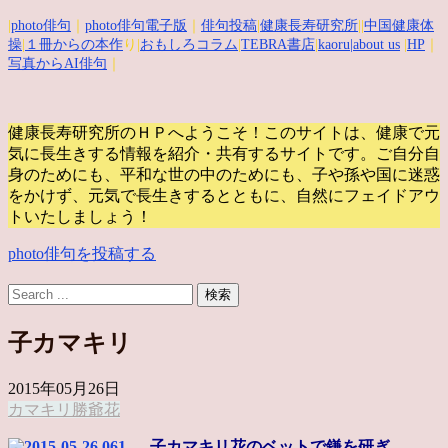
|
photo俳句
｜
photo俳句電子版
｜
俳句投稿
|
健康長寿研究所
||
中国健康体
操
|
１冊からの本作
り|
おもしろコラム
|
TEBRA書店
|
kaoru
|about us
|
HP
｜
写真からAI俳句
｜
健康長寿研究所のＨＰへようこそ！このサイトは、健康で元
気に長生きする情報を紹介・共有するサイトです。
ご自分自
身のためにも、平和な世の中のためにも、子や孫や国に迷惑
をかけず、元気で長生きするとともに、自然にフェイドアウ
トいたしましょう！
photo俳句を投稿する
子カマキリ
2015年05月26日
カマキリ
勝爺
花
子カマキリ花のベットで鎌を研ぎ