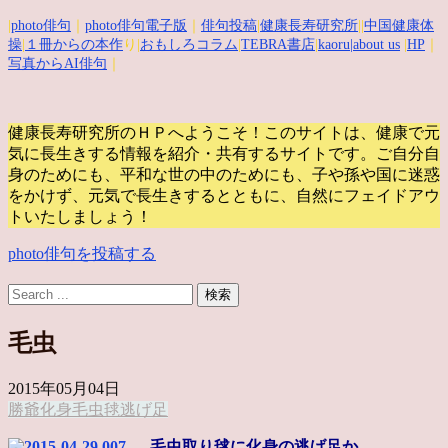
|
photo俳句
｜
photo俳句電子版
｜
俳句投稿
|
健康長寿研究所
||
中国健康体
操
|
１冊からの本作
り|
おもしろコラム
|
TEBRA書店
|
kaoru
|about us
|
HP
｜
写真からAI俳句
｜
健康長寿研究所のＨＰへようこそ！このサイトは、健康で元
気に長生きする情報を紹介・共有するサイトです。
ご自分自
身のためにも、平和な世の中のためにも、子や孫や国に迷惑
をかけず、元気で長生きするとともに、自然にフェイドアウ
トいたしましょう！
photo俳句を投稿する
毛虫
2015年05月04日
勝爺
化身
毛虫
毬
逃げ足
毛虫取り毬に化身の逃げ足か