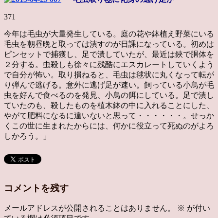
371
今年は毛虫が大量発生している。庭の花や鉢植え野菜にいる
毛虫を朝昼晩と取っては潰すのが日課になっている。初めは
ピンセットで捕獲し、足で潰していたが、最近は鋏で胴体を
２分する。虫殺しも徐々に残酷にエスカレートしていくよう
で自分が怖い。取り損ねると、毛虫は毬状に丸くなって転が
り弾んで逃げる。意外に逃げ足が速い。飼っている小鳥が毛
虫を好んで食べるのを発見、小鳥の餌にしている。足で潰し
ていたのも、殺したものを植木鉢の中に入れることにした、
やがて肥料になるに違いないと思って・・・・・・。せっか
くこの世に生まれたからには、何かに役立って死ぬのがよろ
しかろう。」
コメントを残す
メールアドレスが公開されることはありません。
※
が付い