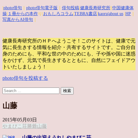
|
photo俳句
｜
photo俳句電子版
｜
俳句投稿
|
健康長寿研究所
||
中国健康体
操
|
１冊からの本作
り|
おもしろコラム
|
TEBRA書店
|
kaoru
|about us
|
HP
｜
写真からAI俳句
｜
健康長寿研究所のＨＰへようこそ！このサイトは、健康で元
気に長生きする情報を紹介・共有するサイトです。
ご自分自
身のためにも、平和な世の中のためにも、子や孫や国に迷惑
をかけず、元気で長生きするとともに、自然にフェイドアウ
トいたしましょう！
photo俳句を投稿する
山藤
2015年05月03日
やまびこ荘
勝爺
山藤
山藤の出迎えうれしやまびこ荘