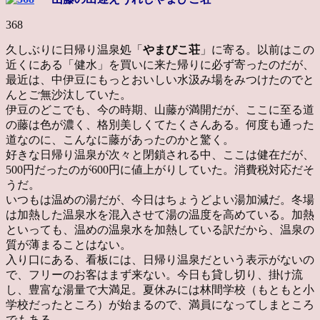
368
久しぶりに日帰り温泉処「
やまびこ荘
」に寄る。以前はこの
近くにある「健水」を買いに来た帰りに必ず寄ったのだが、
最近は、中伊豆にもっとおいしい水汲み場をみつけたのでと
んとご無沙汰していた。
伊豆のどこでも、今の時期、山藤が満開だが、ここに至る道
の藤は色が濃く、格別美しくてたくさんある。何度も通った
道なのに、こんなに藤があったのかと驚く。
好きな日帰り温泉が次々と閉鎖される中、ここは健在だが、
500円だったのが600円に値上がりしていた。消費税対応だそ
うだ。
いつもは温めの湯だが、今日はちょうどよい湯加減だ。冬場
は加熱した温泉水を混入させて湯の温度を高めている。加熱
といっても、温めの温泉水を加熱している訳だから、温泉の
質が薄まることはない。
入り口にある、看板には、日帰り温泉だという表示がないの
で、フリーのお客はまず来ない。今日も貸し切り、掛け流
し、豊富な湯量で大満足。夏休みには林間学校（もともと小
学校だったところ）が始まるので、満員になってしまところ
でもある。