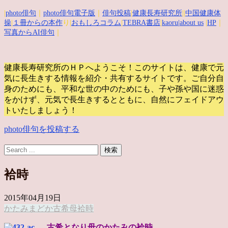
|
photo俳句
｜
photo俳句電子版
｜
俳句投稿
|
健康長寿研究所
||
中国健康体
操
|
１冊からの本作
り|
おもしろコラム
|
TEBRA書店
|
kaoru
|about us
|
HP
｜
写真からAI俳句
｜
健康長寿研究所のＨＰへようこそ！このサイトは、健康で元
気に長生きする情報を紹介・共有するサイトです。
ご自分自
身のためにも、平和な世の中のためにも、子や孫や国に迷惑
をかけず、元気で長生きするとともに、自然にフェイドアウ
トいたしましょう！
photo俳句を投稿する
袷時
2015年04月19日
かたみ
まどか
古希
母
袷時
古希となり母のかたみの袷時