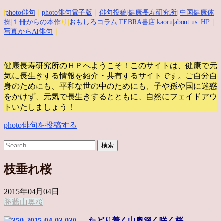
|
photo俳句
｜
photo俳句電子版
｜
俳句投稿
|
健康長寿研究所
||
中国健康体
操
|
１冊からの本作
り|
おもしろコラム
|
TEBRA書店
|
kaoru
|about us
|
HP
｜
写真からAI俳句
｜
健康長寿研究所のＨＰへようこそ！このサイトは、健康で元
気に長生きする情報を紹介・共有するサイトです。
ご自分自
身のためにも、平和な世の中のためにも、子や孫や国に迷惑
をかけず、元気で長生きするとともに、自然にフェイドアウ
トいたしましょう！
photo俳句を投稿する
枝垂れ桜
2015年04月04日
勝爺
山奥
桜
たどり着く山奥深く咲く桜