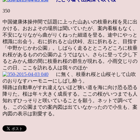
350
中国健康体操仲間で話題に上った山あいの枝垂れ桜を見に出
かける。おおよその場所は聞いていたが、案内看板もなく、
不安になりながら曲がりくねった細道を登る。途中にやっと
標識に出会う。右に折れると山伏峠、左に折れると、目指す
「中野かじかわ公園」。しばらく走るとところどころに枝垂
れ桜があるものの公園のようではない。さらに登って少し下
るとみかん畑の間に枝垂れ桜の群生が現れる。小雨交じりの
この日、ここを訪れる人は我々のほか
に無く、枝垂れ桜と山桜そして山吹
のおりなすハーモニーにしばし酔う。
帰路は自動車がすれ違えないほど狭い道を海に向け恐る恐る
降りた。桜は年々大きく成長する。ここの桜がいつまでも人
知れずひっそりと咲いていることを願う。ネットで調べて
も、この公園までの案内図は出ていなかったので小生も、案
内図の表示は割愛する。