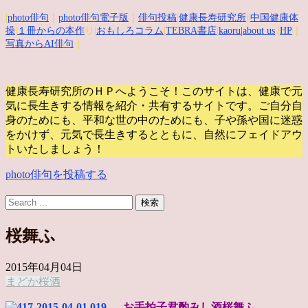
|
photo俳句
｜
photo俳句電子版
｜
俳句投稿
|
健康長寿研究所
||
中国健康体
操
|
１冊からの本作
り|
おもしろコラム
|
TEBRA書店
|
kaoru
|about us
|
HP
｜
写真からAI俳句
｜
健康長寿研究所のＨＰへようこそ！このサイトは、健康で元
気に長生きする情報を紹介・共有するサイトです。
ご自分自
身のためにも、平和な世の中のためにも、子や孫や国に迷惑
をかけず、元気で長生きするとともに、自然にフェイドアウ
トいたしましょう！
photo俳句を投稿する
桜舞ふ
2015年04月04日
まどか
桜
酒
お手拍子君酌みし酒桜舞ふ