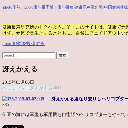
|
photo俳句
｜
photo俳句電子版
｜
俳句投稿
|
健康長寿研究所
||
中国健康体操
健康長寿研究所のＨＰへようこそ！このサイトは、健康で元
けず、元気で長生きするとともに、自然にフェイドアウトい
photo俳句を投稿する
冴えかえる
2015年03月06日
ヘリコプター
冴えかえる
勝爺
冴えかえる連なり去りしヘリコプタ
335
伊豆の海には軍艦も軍用機も自衛隊のヘリコプターもやって