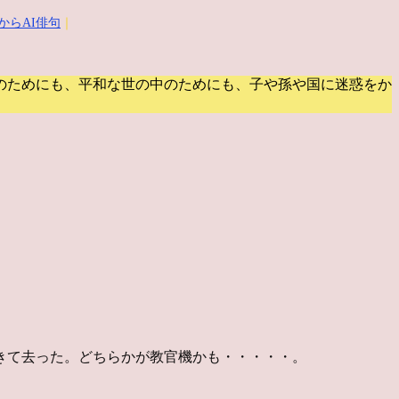
からAI俳句
｜
のためにも、平和な世の中のためにも、子や孫や国に迷惑をか
きて去った。どちらかが教官機かも・・・・・。