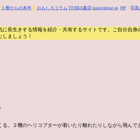
|
１冊からの本作
り|
おもしろコラム
|
TEBRA書店
|
kaoru
|about us
|
HP
｜
写真
気に長生きする情報を紹介・共有するサイトです。
ご自分自身
たしましょう！
ー
くる。２機のヘリコプターが着いたり離れたりしながら飛んで