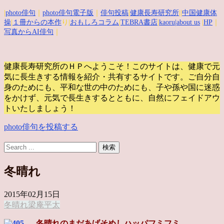
|
photo俳句
｜
photo俳句電子版
｜
俳句投稿
|
健康長寿研究所
||
中国健康体
操
|
１冊からの本作
り|
おもしろコラム
|
TEBRA書店
|
kaoru
|about us
|
HP
｜
写真からAI俳句
｜
健康長寿研究所のＨＰへようこそ！このサイトは、健康で元
気に長生きする情報を紹介・共有するサイトです。
ご自分自
身のためにも、平和な世の中のためにも、子や孫や国に迷惑
をかけず、元気で長生きするとともに、自然にフェイドアウ
トいたしましょう！
photo俳句を投稿する
冬晴れ
2015年02月15日
冬晴れ
梁庵平太
冬晴れのまだあげそめしハッパフミフミ