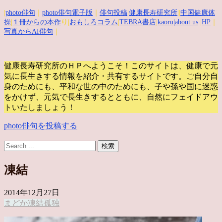
|
photo俳句
｜
photo俳句電子版
｜
俳句投稿
|
健康長寿研究所
||
中国健康体
操
|
１冊からの本作
り|
おもしろコラム
|
TEBRA書店
|
kaoru
|about us
|
HP
｜
写真からAI俳句
｜
健康長寿研究所のＨＰへようこそ！このサイトは、健康で元
気に長生きする情報を紹介・共有するサイトです。
ご自分自
身のためにも、平和な世の中のためにも、子や孫や国に迷惑
をかけず、元気で長生きするとともに、自然にフェイドアウ
トいたしましょう！
photo俳句を投稿する
凍結
2014年12月27日
まどか
凍結
孤独