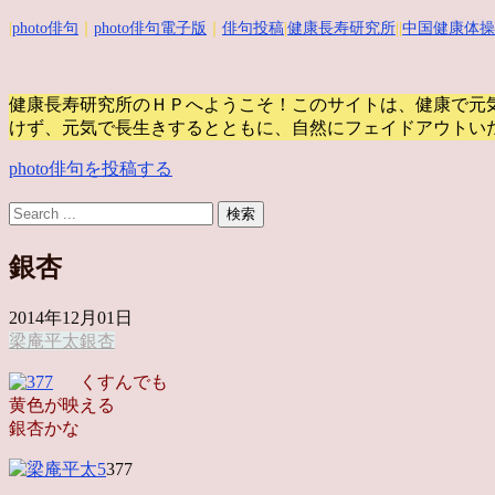
|
photo俳句
｜
photo俳句電子版
｜
俳句投稿
|
健康長寿研究所
||
中国健康体操
健康長寿研究所のＨＰへようこそ！このサイトは、健康で元
けず、元気で長生きするとともに、自然にフェイドアウトい
photo俳句を投稿する
銀杏
2014年12月01日
梁庵平太
銀杏
くすんでも
黄色が映える
銀杏かな
377