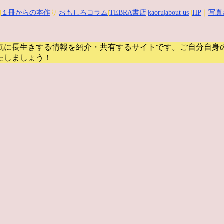
|
１冊からの本作
り|
おもしろコラム
|
TEBRA書店
|
kaoru
|about us
|
HP
｜
写真
気に長生きする情報を紹介・共有するサイトです。
ご自分自身
たしましょう！