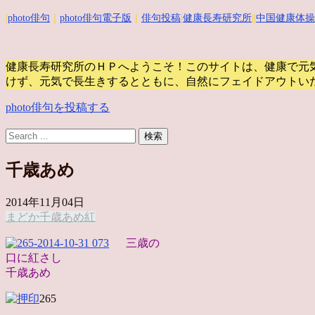
|
photo俳句
｜
photo俳句電子版
｜
俳句投稿
|
健康長寿研究所
||
中国健康体操
健康長寿研究所のＨＰへようこそ！このサイトは、健康で元
けず、元気で長生きするとともに、自然にフェイドアウトい
photo俳句を投稿する
千歳あめ
2014年11月04日
まどか
千歳あめ
紅
三歳の
口に紅さし
千歳あめ
265