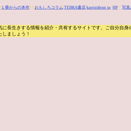
|
１冊からの本作
り|
おもしろコラム
|
TEBRA書店
|
kaoru
|about us
|
HP
｜
写真
気に長生きする情報を紹介・共有するサイトです。
ご自分自身
たしましょう！