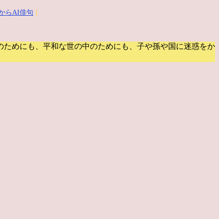
からAI俳句
｜
のためにも、平和な世の中のためにも、子や孫や国に迷惑をか