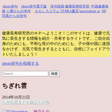
|
photo俳句
｜
photo俳句電子版
｜
俳句投稿
|
健康長寿研究所
||
中国健康体
操
|
１冊からの本作
り|
おもしろコラム
|
TEBRA書店
|
kaoru
|about us
|
HP
｜
写真からAI俳句
｜
健康長寿研究所のＨＰへようこそ！このサイトは、健康で元
気に長生きする情報を紹介・共有するサイトです。
ご自分自
身のためにも、平和な世の中のためにも、子や孫や国に迷惑
をかけず、元気で長生きするとともに、自然にフェイドアウ
トいたしましょう！
photo俳句を投稿する
ちぎれ雲
2014年10月21日
ちぎれ雲
まどか
旅立ち
行秋
旅立ちの