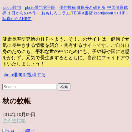
|
photo俳句
｜
photo俳句電子版
｜
俳句投稿
|
健康長寿研究所
||
中国健康体
操
|
１冊からの本作
り|
おもしろコラム
|
TEBRA書店
|
kaoru
|about us
|
HP
｜
写真からAI俳句
｜
健康長寿研究所のＨＰへようこそ！このサイトは、健康で元
気に長生きする情報を紹介・共有するサイトです。
ご自分自
身のためにも、平和な世の中のためにも、子や孫や国に迷惑
をかけず、元気で長生きするとともに、自然にフェイドアウ
トいたしましょう！
photo俳句を投稿する
秋の蚊帳
2014年10月09日
勝爺
蚊
蚊帳
四畳半