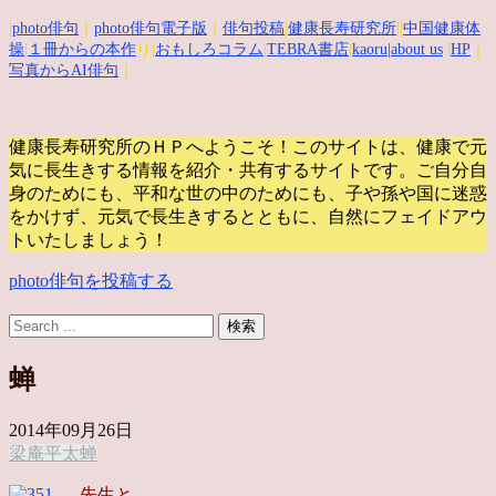
|
photo俳句
｜
photo俳句電子版
｜
俳句投稿
|
健康長寿研究所
||
中国健康体
操
|
１冊からの本作
り|
おもしろコラム
|
TEBRA書店
|
kaoru
|about us
|
HP
｜
写真からAI俳句
｜
健康長寿研究所のＨＰへようこそ！このサイトは、健康で元
気に長生きする情報を紹介・共有するサイトです。
ご自分自
身のためにも、平和な世の中のためにも、子や孫や国に迷惑
をかけず、元気で長生きするとともに、自然にフェイドアウ
トいたしましょう！
photo俳句を投稿する
蝉
2014年09月26日
梁庵平太
蝉
先生と