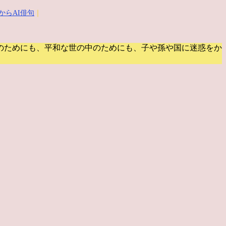
からAI俳句
｜
のためにも、平和な世の中のためにも、子や孫や国に迷惑をか