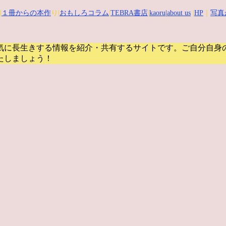
|
１冊からの本作
り|
おもしろコラム
|
TEBRA書店
|
kaoru
|about us
|
HP
｜
写真
気に長生きする情報を紹介・共有するサイトです。
ご自分自身
たしましょう！