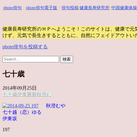
|
photo俳句
｜
photo俳句電子版
｜
俳句投稿
|
健康長寿研究所
||
中国健康体操
健康長寿研究所のＨＰへようこそ！このサイトは、健康で元
けず、元気で長生きするとともに、自然にフェイドアウトい
photo俳句を投稿する
七十歳
2014年09月25日
七十歳
伊東
勝爺
秋澄む
秋澄むや
七十越（恋）ゆる
伊東坂
197