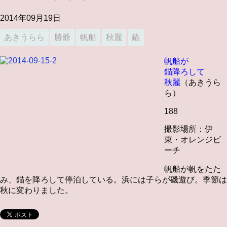
2014年09月19日
あきうらら
勝爺
帆船
秋麗
錨
帆船が
錨降ろして
秋麗
（あきうら
ら）
188
撮影場所：伊
東・オレンジビ
ーチ
帆船が帆をたた
み、錨を降ろして停泊している。浜には子らが磯遊び。季節は
秋に変わりました。