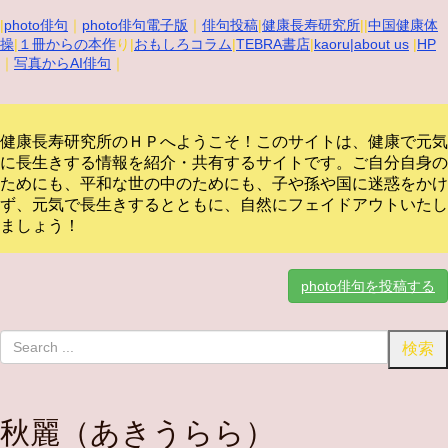
|
photo俳句
｜
photo俳句電子版
｜
俳句投稿
|
健康長寿研究所
||
中国健康体
操
|
１冊からの本作
り|
おもしろコラム
|
TEBRA書店
|
kaoru
|about us
|
HP
｜
写真からAI俳句
｜
健康長寿研究所のＨＰへようこそ！このサイトは、健康で元気
に長生きする情報を紹介・共有するサイトです。
ご自分自身の
ためにも、平和な世の中のためにも、子や孫や国に迷惑をかけ
ず、元気で長生きするとともに、自然にフェイドアウトいたし
ましょう！
photo俳句を投稿する
秋麗（あきうらら）