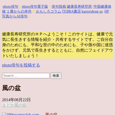
|
photo俳句
｜
photo俳句電子版
｜
俳句投稿
|
健康長寿研究所
||
中国健康体
操
|
１冊からの本作
り|
おもしろコラム
|
TEBRA書店
|
kaoru
|about us
|
HP
｜
写真からAI俳句
｜
健康長寿研究所のＨＰへようこそ！このサイトは、健康で元
気に長生きする情報を紹介・共有するサイトです。
ご自分自
身のためにも、平和な世の中のためにも、子や孫や国に迷惑
をかけず、元気で長生きするとともに、自然にフェイドアウ
トいたしましょう！
photo俳句を投稿する
風の盆
2014年08月22日
まどか
風の盆
風の盆