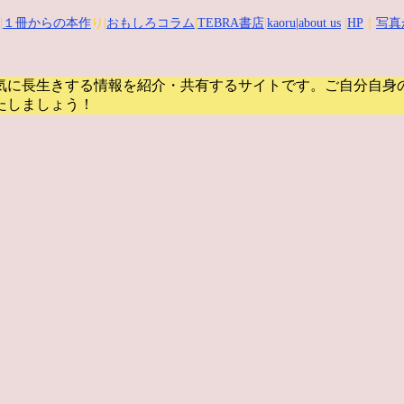
|
１冊からの本作
り|
おもしろコラム
|
TEBRA書店
|
kaoru
|about us
|
HP
｜
写真
気に長生きする情報を紹介・共有するサイトです。
ご自分自身
たしましょう！