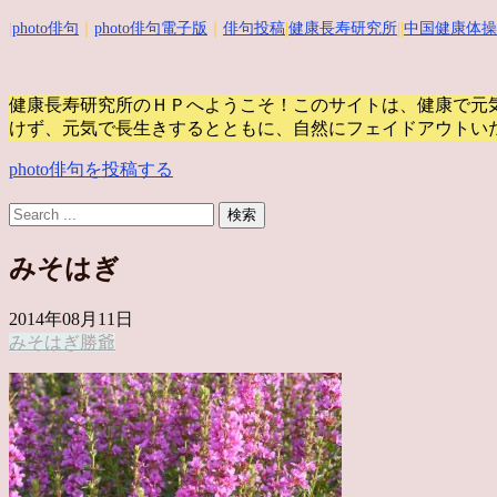
|
photo俳句
｜
photo俳句電子版
｜
俳句投稿
|
健康長寿研究所
||
中国健康体操
健康長寿研究所のＨＰへようこそ！このサイトは、健康で元
けず、元気で長生きするとともに、自然にフェイドアウトい
photo俳句を投稿する
みそはぎ
2014年08月11日
みそはぎ
勝爺