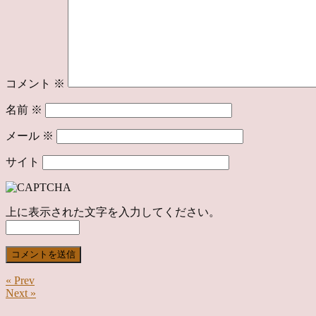
コメント
※
名前
※
メール
※
サイト
上に表示された文字を入力してください。
« Prev
Next »