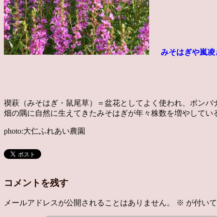
みそはぎや
嵐凌
禊萩（みそはぎ・鼠尾草）＝盆花としてよく使われ、ボンバナ
畑の隅に自然に生えてきたみそはぎが年々株数を増やしてい
photo:大仁ふれあい農園
コメントを残す
メールアドレスが公開されることはありません。
※
が付いて