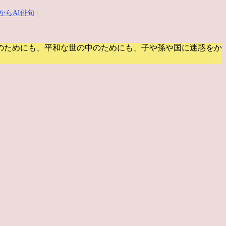
からAI俳句
｜
のためにも、平和な世の中のためにも、子や孫や国に迷惑をか