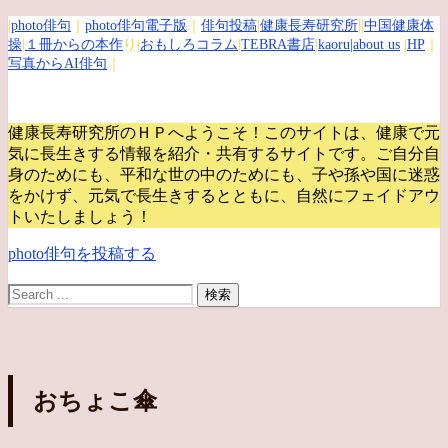
|
photo俳句
｜
photo俳句電子版
｜
俳句投稿
|
健康長寿研究所
||
中国健康体
操
|
１冊からの本作
り|
おもしろコラム
|
TEBRA書店
|
kaoru
|about us
|
HP
｜
写真からAI俳句
｜
健康長寿研究所のＨＰへようこそ！このサイトは、健康で元
気に長生きする情報を紹介・共有するサイトです。
ご自分自
身のためにも、平和な世の中のためにも、子や孫や国に迷惑
をかけず、元気で長生きするとともに、自然にフェイドアウ
トいたしましょう！
photo俳句を投稿する
おちょこ傘