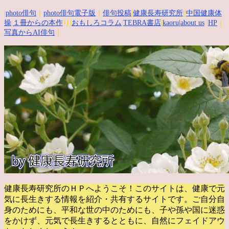
|
photo俳句
｜
photo俳句電子版
｜
俳句投稿
|
健康長寿研究所
||
中国健康体
操
|
１冊からの本作
り|
おもしろコラム
|
TEBRA書店
|
kaoru
|about us
|
HP
｜
写真からAI俳句
｜
健康長寿研究所のＨＰへようこそ！このサイトは、健康で元
気に長生きする情報を紹介・共有するサイトです。
ご自分自
身のためにも、平和な世の中のためにも、子や孫や国に迷惑
をかけず、元気で長生きするとともに、自然にフェイドアウ