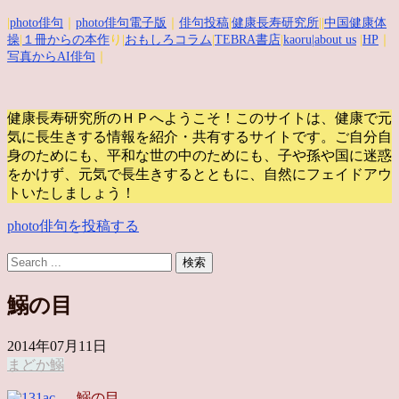
|
photo俳句
｜
photo俳句電子版
｜
俳句投稿
|
健康長寿研究所
||
中国健康体
操
|
１冊からの本作
り|
おもしろコラム
|
TEBRA書店
|
kaoru
|about us
|
HP
｜
写真からAI俳句
｜
健康長寿研究所のＨＰへようこそ！このサイトは、健康で元
気に長生きする情報を紹介・共有するサイトです。
ご自分自
身のためにも、平和な世の中のためにも、子や孫や国に迷惑
をかけず、元気で長生きするとともに、自然にフェイドアウ
トいたしましょう！
photo俳句を投稿する
鰯の目
2014年07月11日
まどか
鰯
鰯の目