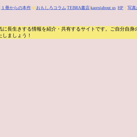
|
１冊からの本作
り|
おもしろコラム
|
TEBRA書店
|
kaoru
|about us
|
HP
｜
写真
気に長生きする情報を紹介・共有するサイトです。
ご自分自身
たしましょう！