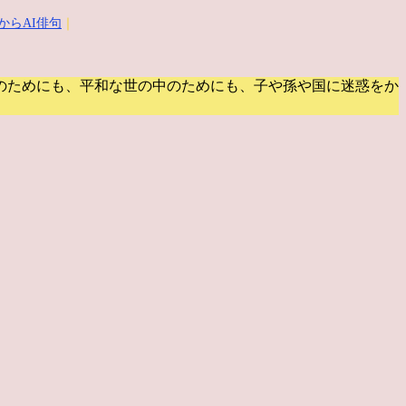
からAI俳句
｜
のためにも、平和な世の中のためにも、子や孫や国に迷惑をか