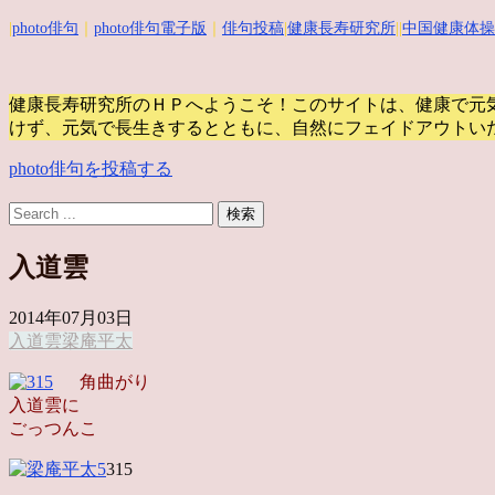
|
photo俳句
｜
photo俳句電子版
｜
俳句投稿
|
健康長寿研究所
||
中国健康体操
健康長寿研究所のＨＰへようこそ！このサイトは、健康で元
けず、元気で長生きするとともに、自然にフェイドアウトい
photo俳句を投稿する
入道雲
2014年07月03日
入道雲
梁庵平太
角曲がり
入道雲に
ごっつんこ
315