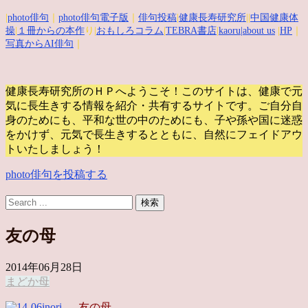
|
photo俳句
｜
photo俳句電子版
｜
俳句投稿
|
健康長寿研究所
||
中国健康体
操
|
１冊からの本作
り|
おもしろコラム
|
TEBRA書店
|
kaoru
|about us
|
HP
｜
写真からAI俳句
｜
健康長寿研究所のＨＰへようこそ！このサイトは、健康で元
気に長生きする情報を紹介・共有するサイトです。
ご自分自
身のためにも、平和な世の中のためにも、子や孫や国に迷惑
をかけず、元気で長生きするとともに、自然にフェイドアウ
トいたしましょう！
photo俳句を投稿する
友の母
2014年06月28日
まどか
母
友の母