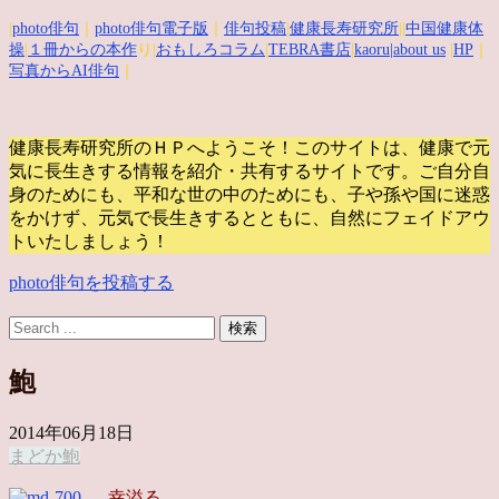
|
photo俳句
｜
photo俳句電子版
｜
俳句投稿
|
健康長寿研究所
||
中国健康体
操
|
１冊からの本作
り|
おもしろコラム
|
TEBRA書店
|
kaoru
|about us
|
HP
｜
写真からAI俳句
｜
健康長寿研究所のＨＰへようこそ！このサイトは、健康で元
気に長生きする情報を紹介・共有するサイトです。
ご自分自
身のためにも、平和な世の中のためにも、子や孫や国に迷惑
をかけず、元気で長生きするとともに、自然にフェイドアウ
トいたしましょう！
photo俳句を投稿する
鮑
2014年06月18日
まどか
鮑
幸溢る