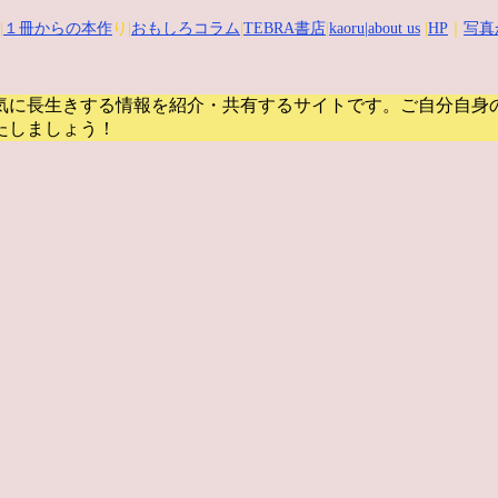
|
１冊からの本作
り|
おもしろコラム
|
TEBRA書店
|
kaoru
|about us
|
HP
｜
写真
気に長生きする情報を紹介・共有するサイトです。
ご自分自身
たしましょう！