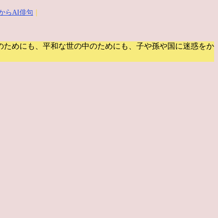
からAI俳句
｜
のためにも、平和な世の中のためにも、子や孫や国に迷惑をか