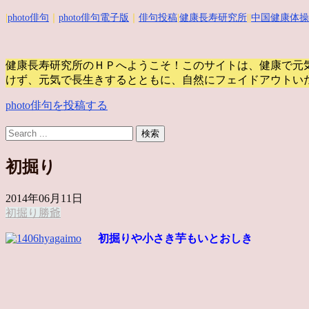
|
photo俳句
｜
photo俳句電子版
｜
俳句投稿
|
健康長寿研究所
||
中国健康体操
健康長寿研究所のＨＰへようこそ！このサイトは、健康で元
けず、元気で長生きするとともに、自然にフェイドアウトい
photo俳句を投稿する
初掘り
2014年06月11日
初掘り
勝爺
初掘りや小さき芋もいとおしき