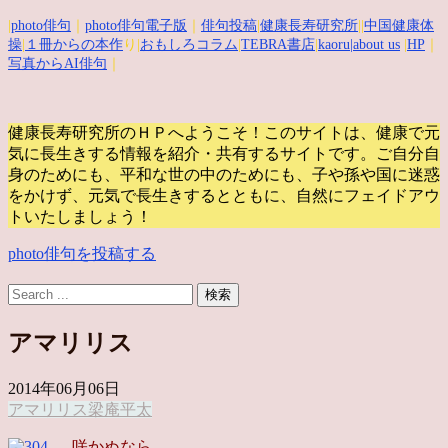
|
photo俳句
｜
photo俳句電子版
｜
俳句投稿
|
健康長寿研究所
||
中国健康体
操
|
１冊からの本作
り|
おもしろコラム
|
TEBRA書店
|
kaoru
|about us
|
HP
｜
写真からAI俳句
｜
健康長寿研究所のＨＰへようこそ！このサイトは、健康で元
気に長生きする情報を紹介・共有するサイトです。
ご自分自
身のためにも、平和な世の中のためにも、子や孫や国に迷惑
をかけず、元気で長生きするとともに、自然にフェイドアウ
トいたしましょう！
photo俳句を投稿する
アマリリス
2014年06月06日
アマリリス
梁庵平太
咲かぬなら