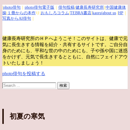
|
photo俳句
｜
photo俳句電子版
｜
俳句投稿
|
健康長寿研究所
||
中国健康体
操
|
１冊からの本作
り|
おもしろコラム
|
TEBRA書店
|
kaoru
|about us
|
HP
｜
写真からAI俳句
｜
健康長寿研究所のＨＰへようこそ！このサイトは、健康で元
気に長生きする情報を紹介・共有するサイトです。
ご自分自
身のためにも、平和な世の中のためにも、子や孫や国に迷惑
をかけず、元気で長生きするとともに、自然にフェイドアウ
トいたしましょう！
photo俳句を投稿する
初夏の寒気