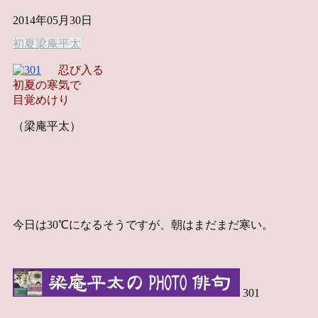
2014年05月30日
初夏
梁庵平太
忍び入る
初夏の寒気で
目覚めけり
（梁庵平太）
今日は30℃になるそうですが、朝はまだまだ寒い。
301